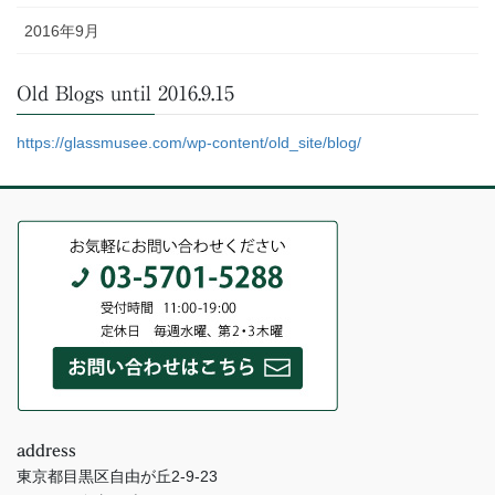
2016年9月
Old Blogs until 2016.9.15
https://glassmusee.com/wp-content/old_site/blog/
address
東京都目黒区自由が丘2-9-23