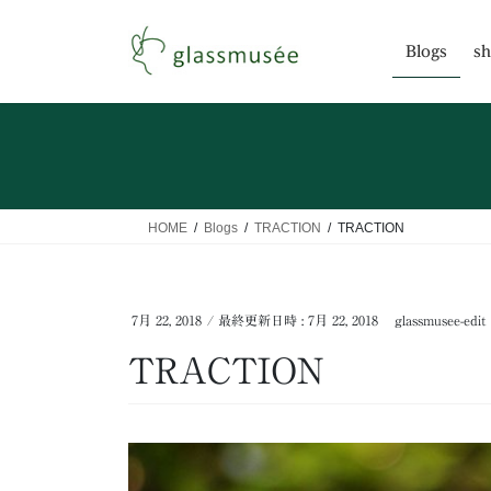
コ
ナ
ン
ビ
Blogs
sh
テ
ゲ
ン
ー
ツ
シ
へ
ョ
ス
ン
キ
に
ッ
移
HOME
Blogs
TRACTION
TRACTION
プ
動
7月 22, 2018
/ 最終更新日時 :
7月 22, 2018
glassmusee-edit
TRACTION