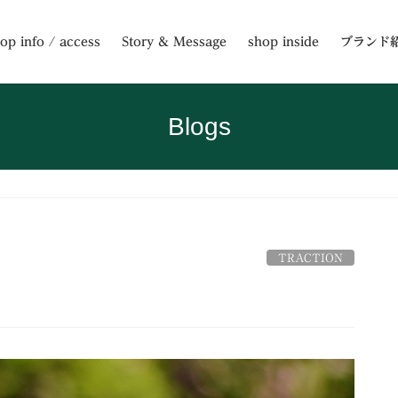
op info / access
Story & Message
shop inside
ブランド
Blogs
TRACTION