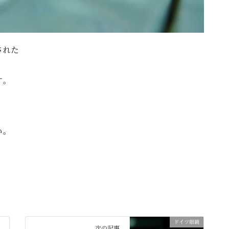
された
す。
い。
ドイツ眼鏡
次の記事