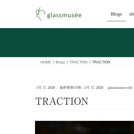
コ
ナ
ン
ビ
Blogs
sh
テ
ゲ
ン
ー
ツ
シ
へ
ョ
ス
ン
キ
に
ッ
移
HOME
Blogs
TRACTION
TRACTION
プ
動
1月 17, 2020
/ 最終更新日時 :
1月 17, 2020
glassmusee-edit
TRACTION