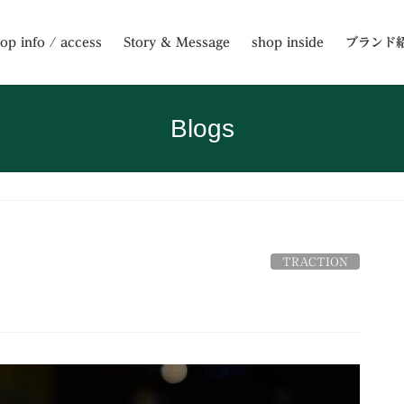
op info / access
Story & Message
shop inside
ブランド
Blogs
TRACTION