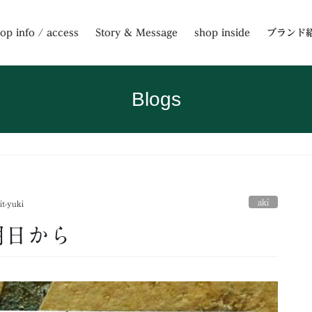
op info / access
Story & Message
shop inside
ブランド
Blogs
aki
it-yuki
は明日から