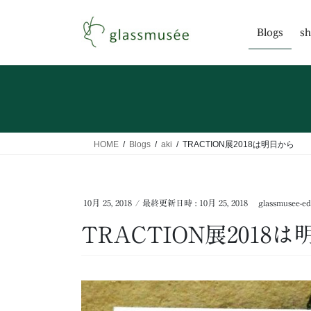
コ
ナ
ン
ビ
Blogs
sh
テ
ゲ
ン
ー
ツ
シ
へ
ョ
ス
ン
キ
に
ッ
移
HOME
Blogs
aki
TRACTION展2018は明日から
プ
動
10月 25, 2018
/ 最終更新日時 :
10月 25, 2018
glassmusee-ed
TRACTION展2018