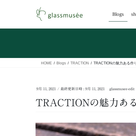
コ
ナ
ン
ビ
Blogs
sh
テ
ゲ
ン
ー
ツ
シ
へ
ョ
ス
ン
キ
に
ッ
移
HOME
Blogs
TRACTION
TRACTIONの魅力ある作
プ
動
9月 11, 2021
/ 最終更新日時 :
9月 11, 2021
glassmusee-edit
TRACTIONの魅力あ