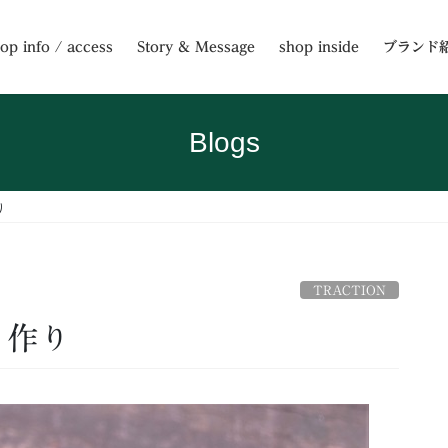
op info / access
Story & Message
shop inside
ブランド
Blogs
り
TRACTION
る作り