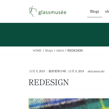
コ
ナ
ン
ビ
Blogs
sh
テ
ゲ
ン
ー
ツ
シ
へ
ョ
ス
ン
キ
に
ッ
移
HOME
Blogs
lafont
REDESIGN
プ
動
11月 9, 2019
/ 最終更新日時 :
11月 9, 2019
akiyamayuki
REDESIGN