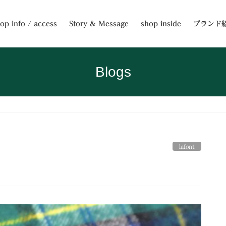
op info / access
Story & Message
shop inside
ブランド
Blogs
lafont