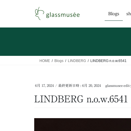
コ
ナ
ン
ビ
Blogs
sh
テ
ゲ
ン
ー
ツ
シ
へ
ョ
ス
ン
キ
に
ッ
移
HOME
Blogs
LINDBERG
LINDBERG n.o.w.6541
プ
動
6月 17, 2024
/ 最終更新日時 :
6月 20, 2024
glassmusee-edit-
LINDBERG n.o.w.6541