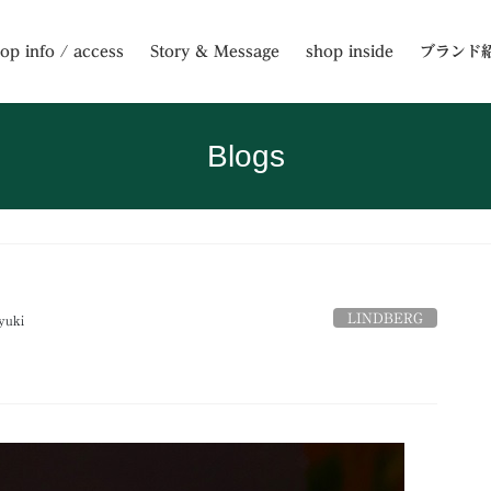
op info / access
Story & Message
shop inside
ブランド
Blogs
LINDBERG
yuki