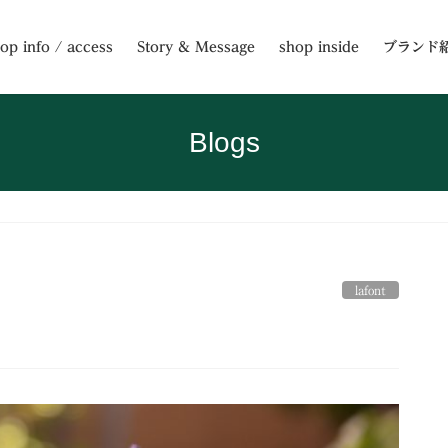
op info / access
Story & Message
shop inside
ブランド
Blogs
lafont