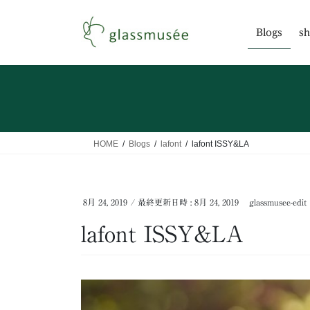
コ
ナ
ン
ビ
Blogs
sh
テ
ゲ
ン
ー
ツ
シ
へ
ョ
ス
ン
キ
に
ッ
移
HOME
Blogs
lafont
lafont ISSY&LA
プ
動
8月 24, 2019
/ 最終更新日時 :
8月 24, 2019
glassmusee-edit
lafont ISSY&LA