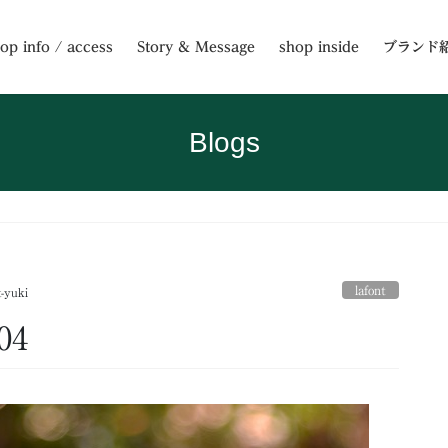
op info / access
Story & Message
shop inside
ブランド
Blogs
lafont
t-yuki
04