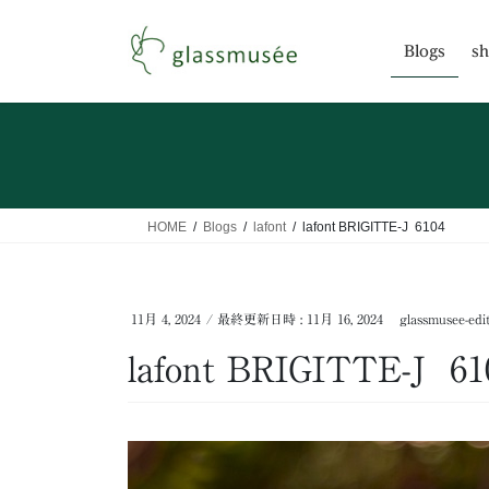
コ
ナ
ン
ビ
Blogs
sh
テ
ゲ
ン
ー
ツ
シ
へ
ョ
ス
ン
キ
に
ッ
移
HOME
Blogs
lafont
lafont BRIGITTE-J 6104
プ
動
11月 4, 2024
/ 最終更新日時 :
11月 16, 2024
glassmusee-edi
lafont BRIGITTE-J 61