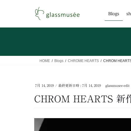
コ
ナ
ン
ビ
Blogs
sh
テ
ゲ
ン
ー
ツ
シ
へ
ョ
ス
ン
キ
に
ッ
移
HOME
Blogs
CHROME HEARTS
CHROM HEAR
プ
動
7月 14, 2019
/ 最終更新日時 :
7月 14, 2019
glassmusee-edit
CHROM HEARTS 