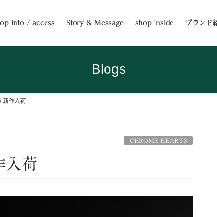
op info / access
Story & Message
shop inside
ブランド
Blogs
TS 新作入荷
CHROME HEARTS
新作入荷