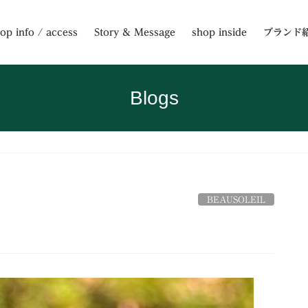
op info / access
Story & Message
shop inside
ブランド
Blogs
BEAUSOLEIL