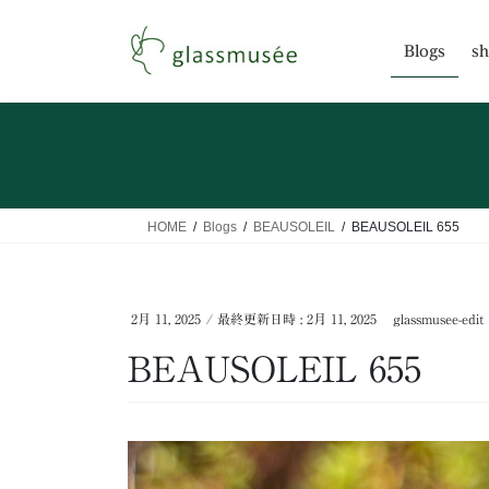
コ
ナ
ン
ビ
Blogs
sh
テ
ゲ
ン
ー
ツ
シ
へ
ョ
ス
ン
キ
に
ッ
移
HOME
Blogs
BEAUSOLEIL
BEAUSOLEIL 655
プ
動
2月 11, 2025
/ 最終更新日時 :
2月 11, 2025
glassmusee-edit
BEAUSOLEIL 655