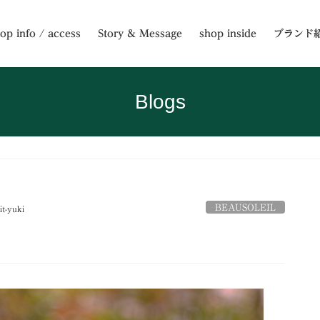
op info / access
Story & Message
shop inside
ブランド
Blogs
BEAUSOLEIL
it-yuki
目