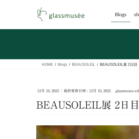
コ
ナ
ン
ビ
Blogs
sh
テ
ゲ
ン
ー
ツ
シ
へ
ョ
ス
ン
キ
に
ッ
移
HOME
Blogs
BEAUSOLEIL
BEAUSOLEIL展 2日目
プ
動
12月 10, 2022
/ 最終更新日時 :
12月 10, 2022
glassmusee-ed
BEAUSOLEIL展 2日