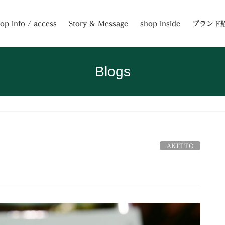
op info / access
Story & Message
shop inside
ブランド
Blogs
AKITTO