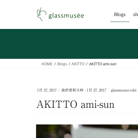
コ
ナ
ン
ビ
Blogs
sh
テ
ゲ
ン
ー
ツ
シ
へ
ョ
ス
ン
キ
に
ッ
移
HOME
Blogs
AKITTO
AKITTO ami-sun
プ
動
1月 27, 2017
/ 最終更新日時 :
1月 27, 2017
glassmusee-edit
AKITTO ami-sun