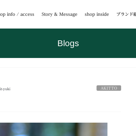
op info / access
Story & Message
shop inside
ブランド
Blogs
AKITTO
it-yuki