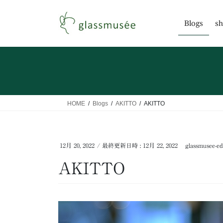
コ
ナ
ン
ビ
Blogs
sh
テ
ゲ
ン
ー
ツ
シ
へ
ョ
ス
ン
キ
に
ッ
移
HOME
Blogs
AKITTO
AKITTO
プ
動
12月 20, 2022
/ 最終更新日時 :
12月 22, 2022
glassmusee-ed
AKITTO