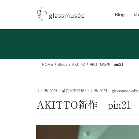
コ
ナ
ン
ビ
Blogs
sh
テ
ゲ
ン
ー
ツ
シ
へ
ョ
ス
ン
キ
に
ッ
移
HOME
Blogs
AKITTO
AKITTO新作 pin21
プ
動
1月 28, 2023
/ 最終更新日時 :
1月 28, 2023
glassmusee-edit-
AKITTO新作 pin21