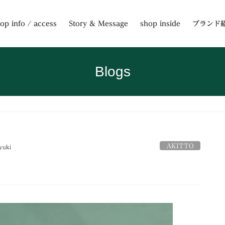
op info / access
Story & Message
shop inside
ブランド
Blogs
AKITTO
yuki