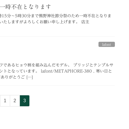
金) 一時不在となります
4時15分～5時30分まで熊野神社節分祭のため一時不在となりま
いたしますがよろしくお願い申し上げます。 店主
lafont
フであるヒョウ柄を組み込んだモデル、 ブリッジとテンプルサ
なっています。 lafont/METAPHORE-380 . 寒い日と
ありがとうご […]
固
固
固
1
2
3
定
定
定
ペ
ペ
ペ
ー
ー
ー