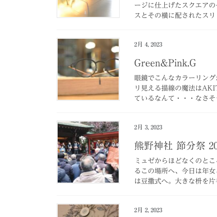
ージに仕上げたスクエアの
スとその横に配されたスリッ
2月 4, 2023
Green&Pink.G
眼鏡でこんなカラーリング
リ見える描線の魔法はAK
ているなんて・・・なさそう
2月 3, 2023
熊野神社 節分祭 2
ミュゼからほどなくのとこ
るこの場所へ、今日は年女
は豆撒式へ。大きな枡を片
2月 2, 2023