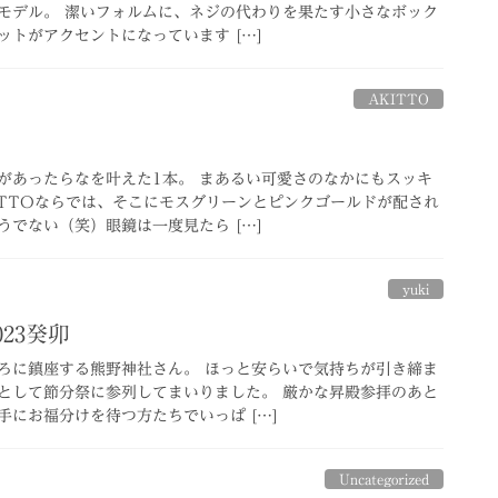
モデル。 潔いフォルムに、ネジの代わりを果たす小さなボック
トがアクセントになっています […]
AKITTO
があったらなを叶えた1本。 まあるい可愛さのなかにもスッキ
ITTOならでは、そこにモスグリーンとピンクゴールドが配され
でない（笑）眼鏡は一度見たら […]
yuki
023癸卯
ろに鎮座する熊野神社さん。 ほっと安らいで気持ちが引き締ま
として節分祭に参列してまいりました。 厳かな昇殿参拝のあと
手にお福分けを待つ方たちでいっぱ […]
Uncategorized