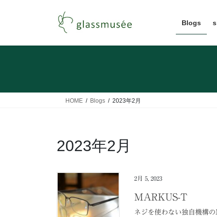
コ
ナ
ン
ビ
Blogs
s
テ
ゲ
ン
ー
ツ
シ
へ
ョ
ス
ン
キ
に
ッ
移
HOME
Blogs
2023年2月
プ
動
2023年2月
2月 5, 2023
MARKUS-T
ネジを使わない独自機構の