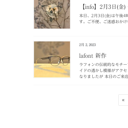
【info】2月3日(
本日、2月3日(金)は午後
す。ご不便、ご迷惑おかけ
2月 2, 2023
lafont 新作
ラフォンの伝統的なモチー
イドの透かし模様がアクセントと
なりましたが 本日のご来店
投
«
稿
の
ペ