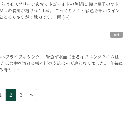
こちらはモスグリーン＆マットゴールドの色組に 焼き菓子のマド
ジュの装飾が施された1本。 こっくりとした緑色を細いライン
ころもさすがの魅力です。 雨 […]
aki
へフライフィシング、 岩魚が水面に出るイブニングタイムは
田んぼの中を流れる雫石川の支流は別天地となりました。 年毎に
時も […]
固
固
固
1
2
3
»
定
定
定
ペ
ペ
ペ
ー
ー
ー
ジ
ジ
ジ