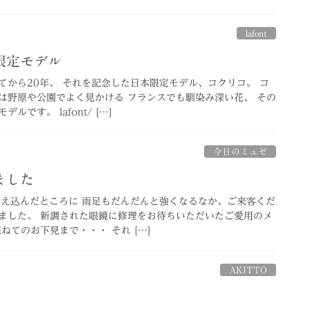
lafont
限定モデル
てから20年、 それを記念した日本限定モデル、コクリコ。 コ
は野原や公園でよく見かける フランスでも馴染み深い花、 その
です。 lafont/ […]
今日のミュゼ
ました
冷え込んだところに 雨足もだんだんと強くなるなか、ご来客くだ
ました。 新調された眼鏡に修理をお待ちいただいたご愛用のメ
ねてのお下見まで・・・ それ […]
AKITTO