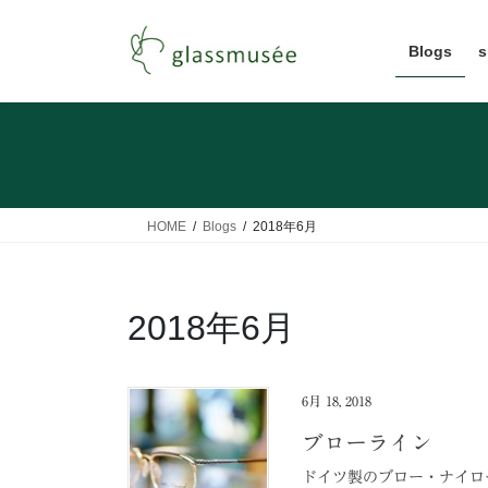
コ
ナ
ン
ビ
Blogs
s
テ
ゲ
ン
ー
ツ
シ
へ
ョ
ス
ン
キ
に
ッ
移
HOME
Blogs
2018年6月
プ
動
2018年6月
6月 18, 2018
ブローライン
ドイツ製のブロー・ナイロ