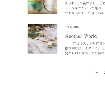
AKITTOの新作より、
レーヌをかたどった艶ベー
でお目元にもってきていると
6月 8, 2018
Another World
一昨日は久しぶりに岩手
振り向けばナイターに。 
変わりゆく河川、また訪れる
投
«
稿
の
ペ
ー