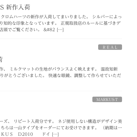
TS 新作入荷
 クロムハーツの新作が入荷してまいりました。 シルバーによっ
り知的な印象となっています。 正規取扱店のルールに基づきデ
頭でご覧ください。 &#82 […]
ＲＥＡＬ
荷
作、 ミルクマットの生地がバランスよく映えます。 温故知新
、ありがとうございました。 快適な眼鏡、調整して作らせていただ
MARKUS-T
ーズ、 リピート入荷分です。 ネジ使用しない構造がデザイン美
こちらは一山タイプをオーダーにてお受けできます。 （納期は一
ＫＵＳ Ｄ2010 ドイ […]