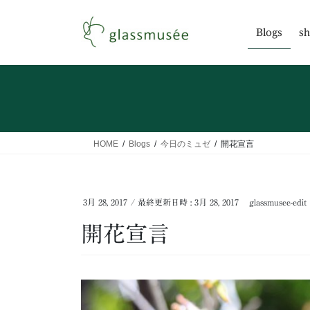
コ
ナ
ン
ビ
Blogs
sh
テ
ゲ
ン
ー
ツ
シ
へ
ョ
ス
ン
キ
に
ッ
移
HOME
Blogs
今日のミュゼ
開花宣言
プ
動
3月 28, 2017
/ 最終更新日時 :
3月 28, 2017
glassmusee-edit
開花宣言