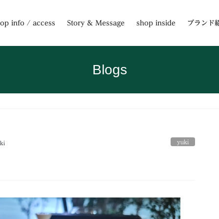
op info / access
Story & Message
shop inside
ブランド
Blogs
yuki
ki