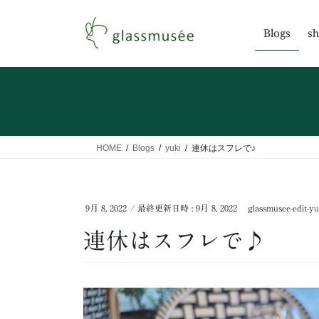
コ
ナ
ン
ビ
Blogs
sh
テ
ゲ
ン
ー
ツ
シ
へ
ョ
ス
ン
キ
に
ッ
移
HOME
Blogs
yuki
連休はスフレで♪
プ
動
9月 8, 2022
/ 最終更新日時 :
9月 8, 2022
glassmusee-edit-yu
連休はスフレで♪