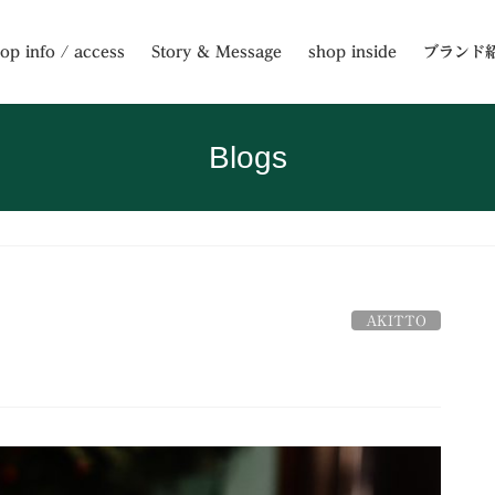
op info / access
Story & Message
shop inside
ブランド
Blogs
AKITTO