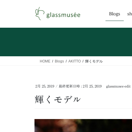
コ
ナ
ン
ビ
Blogs
sh
テ
ゲ
ン
ー
ツ
シ
へ
ョ
ス
ン
キ
に
ッ
移
HOME
Blogs
AKITTO
輝くモデル
プ
動
2月 25, 2019
/ 最終更新日時 :
2月 25, 2019
glassmusee-edit
輝くモデル