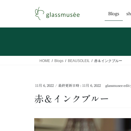
コ
ナ
ン
ビ
Blogs
sh
テ
ゲ
ン
ー
ツ
シ
へ
ョ
ス
ン
キ
に
ッ
移
HOME
Blogs
BEAUSOLEIL
赤＆インクブルー
プ
動
11月 6, 2022
/ 最終更新日時 :
11月 6, 2022
glassmusee-edit-
赤＆インクブルー