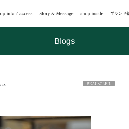
op info / access
Story & Message
shop inside
ブランド
Blogs
BEAUSOLEIL
yuki