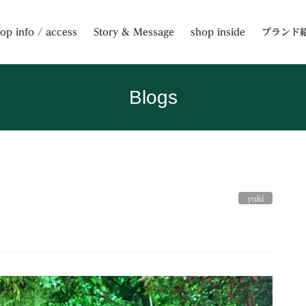
op info / access
Story & Message
shop inside
ブランド
Blogs
yuki