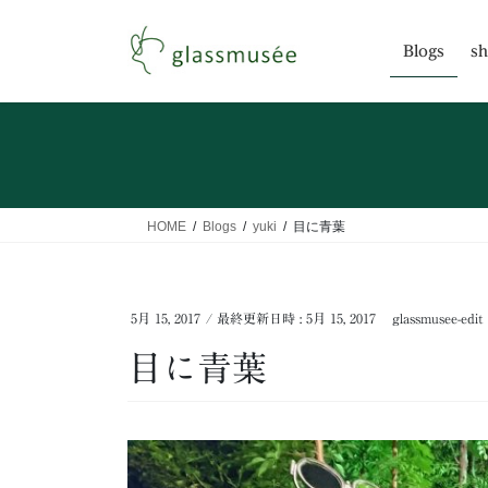
コ
ナ
ン
ビ
Blogs
sh
テ
ゲ
ン
ー
ツ
シ
へ
ョ
ス
ン
キ
に
ッ
移
HOME
Blogs
yuki
目に青葉
プ
動
5月 15, 2017
/ 最終更新日時 :
5月 15, 2017
glassmusee-edit
目に青葉