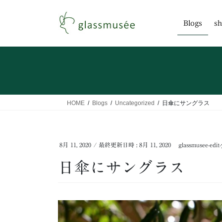
コ
ナ
ン
ビ
Blogs
sh
テ
ゲ
ン
ー
ツ
シ
へ
ョ
ス
ン
キ
に
ッ
移
HOME
Blogs
Uncategorized
日傘にサングラス
プ
動
8月 11, 2020
/ 最終更新日時 :
8月 11, 2020
glassmusee-edit-
日傘にサングラス