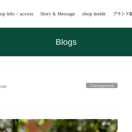
op info / access
Story & Message
shop inside
ブランド
Blogs
Uncategorized
yuki