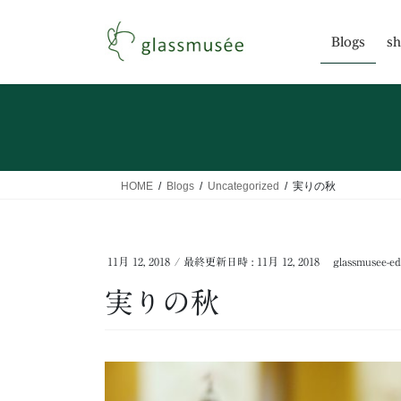
コ
ナ
ン
ビ
Blogs
sh
テ
ゲ
ン
ー
ツ
シ
へ
ョ
ス
ン
キ
に
ッ
移
HOME
Blogs
Uncategorized
実りの秋
プ
動
11月 12, 2018
/ 最終更新日時 :
11月 12, 2018
glassmusee-ed
実りの秋