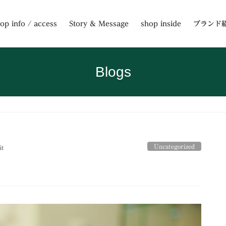
op info / access
Story & Message
shop inside
ブランド
Blogs
Uncategorized
it