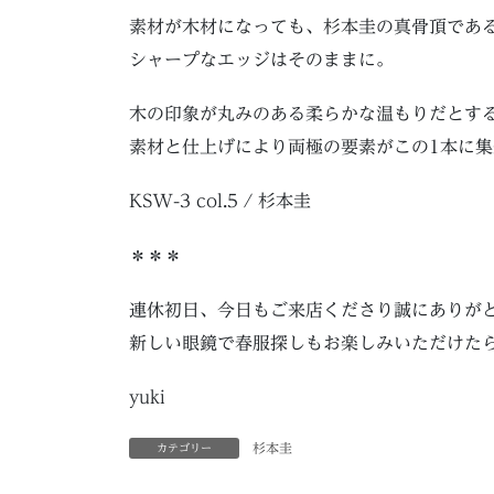
素材が木材になっても、杉本圭の真骨頂であ
シャープなエッジはそのままに。
木の印象が丸みのある柔らかな温もりだとす
素材と仕上げにより両極の要素がこの1本に
KSW-3 col.5 / 杉本圭
＊＊＊
連休初日、今日もご来店くださり誠にありが
新しい眼鏡で春服探しもお楽しみいただけた
yuki
杉本圭
カテゴリー