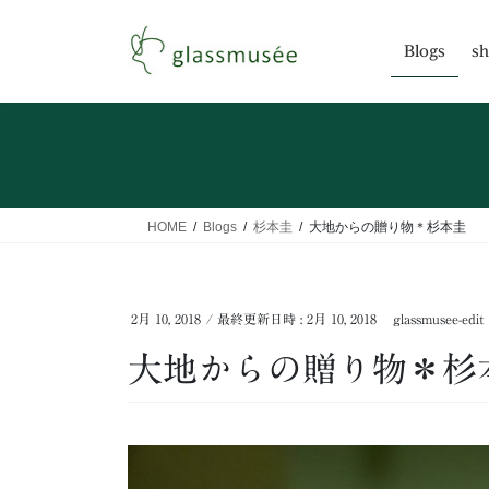
コ
ナ
ン
ビ
Blogs
sh
テ
ゲ
ン
ー
ツ
シ
へ
ョ
ス
ン
キ
に
ッ
移
HOME
Blogs
杉本圭
大地からの贈り物＊杉本圭
プ
動
2月 10, 2018
/ 最終更新日時 :
2月 10, 2018
glassmusee-edit
大地からの贈り物＊杉