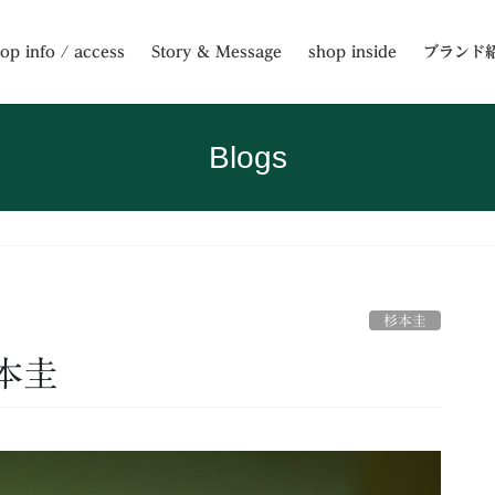
op info / access
Story & Message
shop inside
ブランド
Blogs
杉本圭
本圭