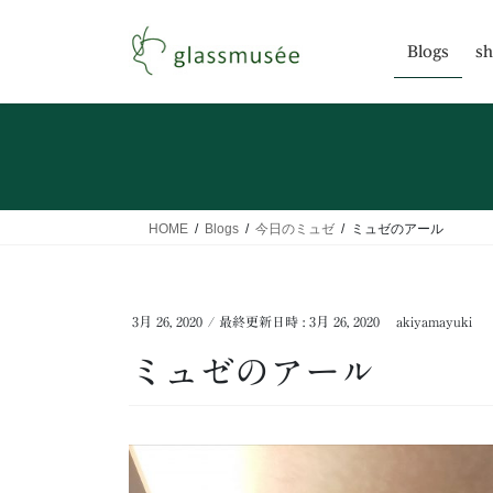
コ
ナ
ン
ビ
Blogs
sh
テ
ゲ
ン
ー
ツ
シ
へ
ョ
ス
ン
キ
に
ッ
移
HOME
Blogs
今日のミュゼ
ミュゼのアール
プ
動
3月 26, 2020
/ 最終更新日時 :
3月 26, 2020
akiyamayuki
ミュゼのアール