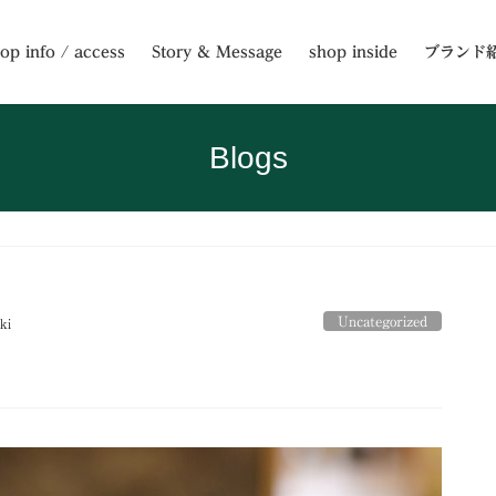
op info / access
Story & Message
shop inside
ブランド
Blogs
Uncategorized
ki