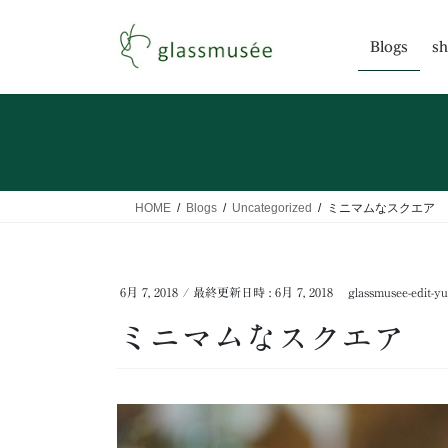
コ
ナ
ン
ビ
Blogs
sh
テ
ゲ
ン
ー
ツ
シ
へ
ョ
ス
ン
キ
に
ッ
移
HOME
Blogs
Uncategorized
ミニマムなスクエア
プ
動
6月 7, 2018
/ 最終更新日時 :
6月 7, 2018
glassmusee-edit-yu
ミニマムなスクエア