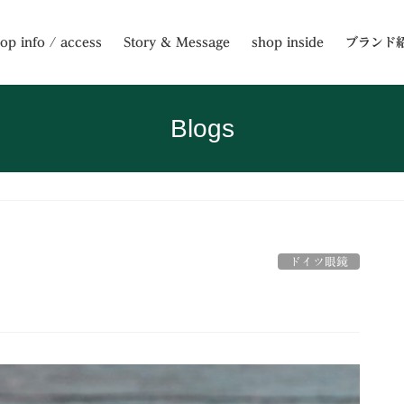
op info / access
Story & Message
shop inside
ブランド
Blogs
ドイツ眼鏡