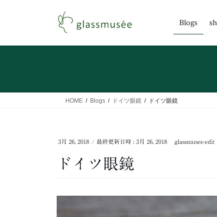
コ
ナ
ン
ビ
Blogs
sh
テ
ゲ
ン
ー
ツ
シ
へ
ョ
ス
ン
キ
に
ッ
移
HOME
Blogs
ドイツ眼鏡
ドイツ眼鏡
プ
動
3月 26, 2018
/ 最終更新日時 :
3月 26, 2018
glassmusee-edit
ドイツ眼鏡