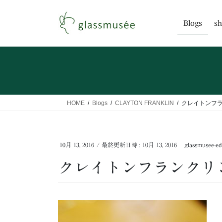
コ
ナ
ン
ビ
Blogs
sh
テ
ゲ
ン
ー
ツ
シ
へ
ョ
ス
ン
キ
に
ッ
移
HOME
Blogs
CLAYTON FRANKLIN
クレイトンフ
プ
動
10月 13, 2016
/ 最終更新日時 :
10月 13, 2016
glassmusee-ed
クレイトンフランクリ