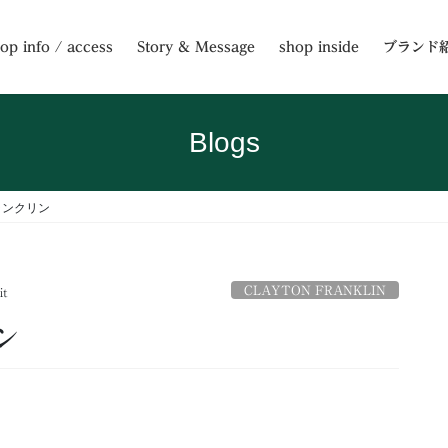
op info / access
Story & Message
shop inside
ブランド
Blogs
ランクリン
CLAYTON FRANKLIN
it
ン