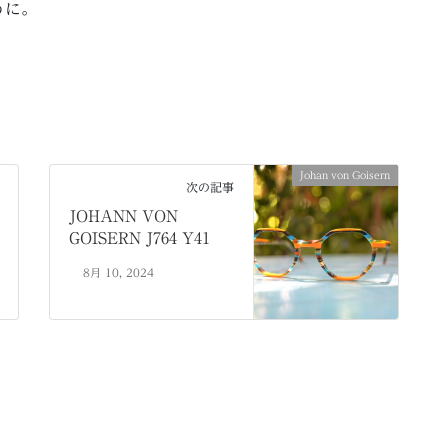
うに。
Johan von Goisern
次の記事
JOHANN VON
GOISERN J764 Y41
8月 10, 2024