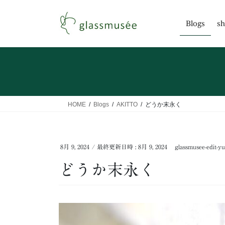
コ
ナ
ン
ビ
Blogs
sh
テ
ゲ
ン
ー
ツ
シ
へ
ョ
ス
ン
キ
に
ッ
移
HOME
Blogs
AKITTO
どうか末永く
プ
動
8月 9, 2024
/ 最終更新日時 :
8月 9, 2024
glassmusee-edit-yu
どうか末永く