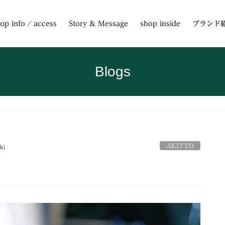
op info / access
Story & Message
shop inside
ブランド
Blogs
AKITTO
ki