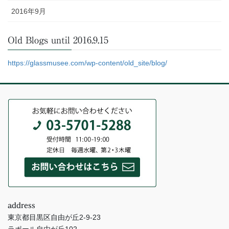
2016年9月
Old Blogs until 2016.9.15
https://glassmusee.com/wp-content/old_site/blog/
address
東京都目黒区自由が丘2-9-23