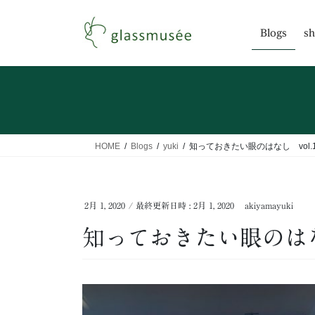
コ
ナ
ン
ビ
Blogs
sh
テ
ゲ
ン
ー
ツ
シ
へ
ョ
ス
ン
キ
に
ッ
移
HOME
Blogs
yuki
知っておきたい眼のはなし vol.
プ
動
2月 1, 2020
/ 最終更新日時 :
2月 1, 2020
akiyamayuki
知っておきたい眼のはなし