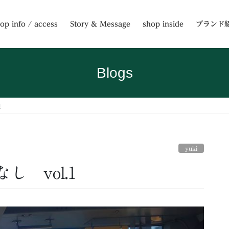
op info / access
Story & Message
shop inside
ブランド
Blogs
1
yuki
 vol.1